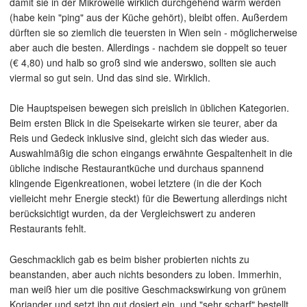
damit sie in der Mikrowelle wirklich durchgehend warm werden
(habe kein "ping" aus der Küche gehört), bleibt offen. Außerdem
dürften sie so ziemlich die teuersten in Wien sein - möglicherweise
aber auch die besten. Allerdings - nachdem sie doppelt so teuer
(€ 4,80) und halb so groß sind wie anderswo, sollten sie auch
viermal so gut sein. Und das sind sie. Wirklich.
Die Hauptspeisen bewegen sich preislich in üblichen Kategorien.
Beim ersten Blick in die Speisekarte wirken sie teurer, aber da
Reis und Gedeck inklusive sind, gleicht sich das wieder aus.
Auswahlmäßig die schon eingangs erwähnte Gespaltenheit in die
übliche indische Restaurantküche und durchaus spannend
klingende Eigenkreationen, wobei letztere (in die der Koch
vielleicht mehr Energie steckt) für die Bewertung allerdings nicht
berücksichtigt wurden, da der Vergleichswert zu anderen
Restaurants fehlt.
Geschmacklich gab es beim bisher probierten nichts zu
beanstanden, aber auch nichts besonders zu loben. Immerhin,
man weiß hier um die positive Geschmackswirkung von grünem
Koriander und setzt ihn gut dosiert ein, und "sehr scharf" bestellt