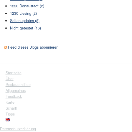
1220 Donaustadt (2)
1230 Liesing (2)
Seitenupdates (8)
Nicht getestet (16)
Feed dieses Blogs abonnieren
Startseite
Über
Restaurantliste
Allgemeines
Feedback
Karte
Scharf!
Tipps
Datenschutzerklärung