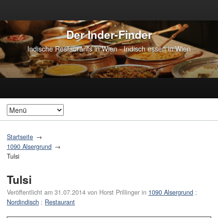
Der Inder-Finder
Indische Restaurants in Wien - Indisch essen in Wien
Startseite
1090 Alsergrund
Tulsi
Tulsi
Veröffentlicht am
31.07.2014
von
Horst Prillinger
in
1090 Alsergrund
;
Nordindisch
;
Restaurant